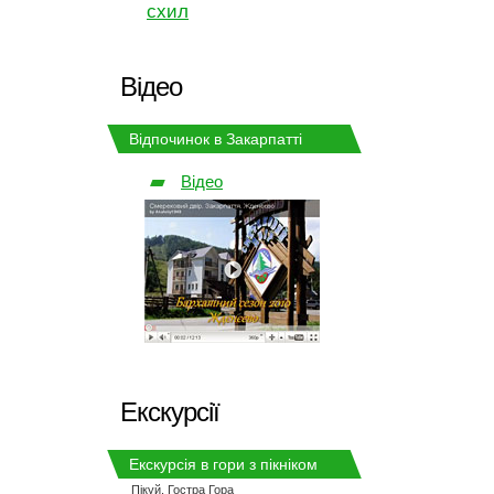
схил
Відео
Відпочинок в Закарпатті
Відео
Екскурсії
Екскурсія в гори з пікніком
Пікуй, Гостра Гора