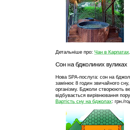
Детальніше про:
Чан в Карпатах
Сон на бджолиних вуликах
Нова SPA-послуга: сон на бджол
замінює 8 годин звичайного сну,
організму. Бджоли створюють вел
відбувається вирівнювання пор
Вартість сну на бджолах
:
грн./го