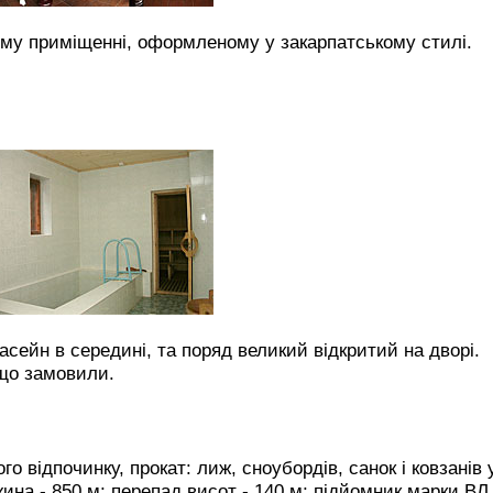
ому приміщенні, оформленому у закарпатському стилі.
басейн в середині, та поряд великий відкритий на дворі.
, що замовили.
го відпочинку, прокат:
лиж, сноубордів, санок і ковзанів 
жина - 850 м; перепад висот - 140 м; підйомник марки ВЛ 