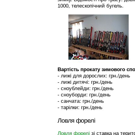
1000, телескопічний бугель.
Вартість прокату зимового сп
- лижі для дорослих: грн./день
- лижі дитячі: грн./день
- сноублейди: грн./день
- сноуборди: грн./день
- санчата: грн./день
- тарілки: грн./день
Ловля форелі
Ловля форелі
зі ставка на терито