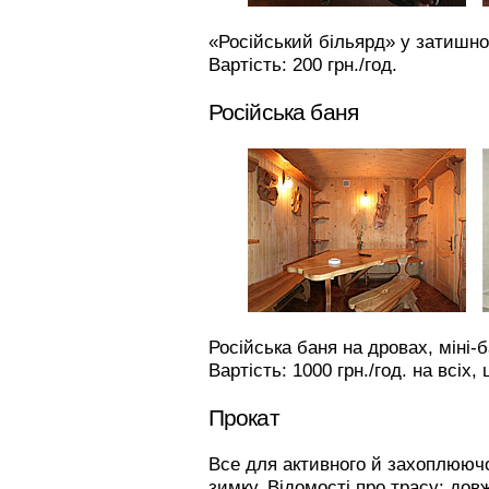
«Російський більярд» у затишн
Вартість: 200 грн./год.
Російська баня
Російська баня на дровах, міні-
Вартість: 1000 грн./год. на всіх
Прокат
Все для активного й захоплюючо
зимку. Відомості про трасу: дов