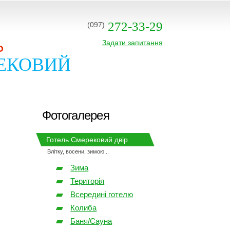
272-33-29
(097)
Ь
Задати запитання
ЕКОВИЙ
Фотогалерея
Готель Смерековий двір
Влітку, восени, зимою...
Зима
Територія
Всередині готелю
Колиба
Баня/Сауна