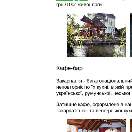
грн./100г живої ваги.
Кафе-бар
Закарпаття - багатонаціональний
неповторністю їх кухні, в якій п
української, румунської, чеської
Затишне кафе, оформлене в нац
закарпатської та венгерської кух
За
По