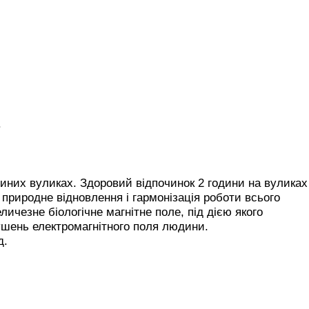
.
иних вуликах. Здоровий відпочинок 2 години на вуликах
 природне відновлення і гармонізація роботи всього
ичезне біологічне магнітне поле, під дією якого
ушень електромагнітного поля людини.
д.