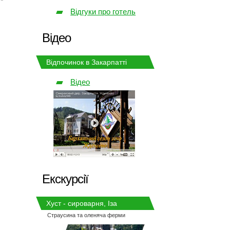
Відгуки про готель
Відео
Відпочинок в Закарпатті
Відео
Екскурсії
Хуст - сироварня, Іза
Страусина та оленяча ферми