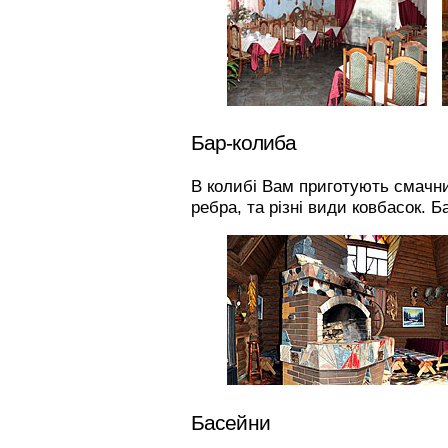
Дяк
Бар-колиба
Щос
Піс
пов
сайт
В колибі Вам приготують смачни
гот
ребра, та різні види ковбасок. Б
Дяк
Дяк
най
З п
Басейни