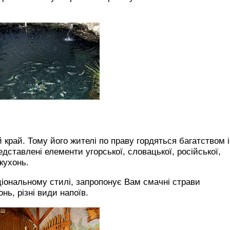
 край. Тому його жителі по праву гордяться багатством і
редставлені елементи угорської, словацької, російської,
 кухонь.
іональному стилі, запропонує Вам смачні страви
онь, різні види напоїв.
лишити відгук
відомлення / Задати питання