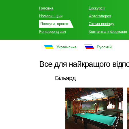
Головна
Екскурсії
Номери і ціни
Фотогалерея
Послуги, прокат
Схема проїзду
Конференц зал
Контактна інформація
Українська
Русский
Все для найкращого відп
Більярд