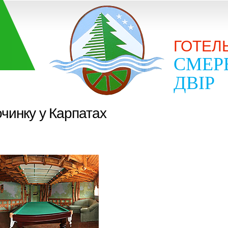
ГОТЕЛ
СМЕР
ДВІР
очинку у Карпатах