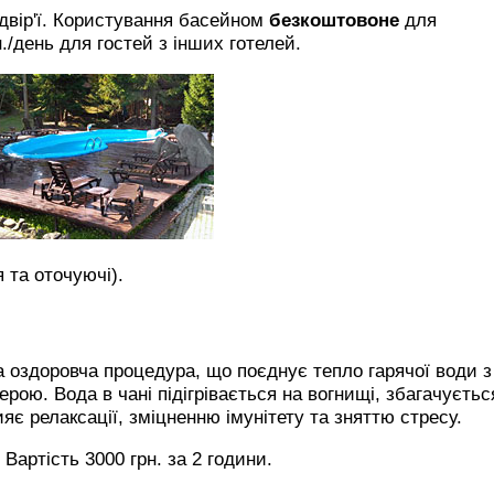
двір'ї. Користування басейном
безкоштовоне
для
./день для гостей з інших готелей.
 та оточуючі).
 оздоровча процедура, що поєднує тепло гарячої води з
ою. Вода в чані підігрівається на вогнищі, збагачуєтьс
є релаксації, зміцненню імунітету та зняттю стресу.
Вартість 3000 грн. за 2 години.