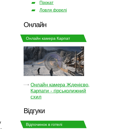
Прокат
Ловля форелі
Онлайн
Онлайн камера Карпат
Онлайн камера Жденієво,
Карпати - гірськолижний
схил
Відгуки
у
Відпочинок в готелі
-