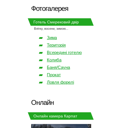
контактними телефонами.
його найближчим часом!
Фотогалерея
Дякуємо за розуміння.
З повагою адміністрація готелю "Смерековий
Готель Смерековий двір
двір".
Влітку, восени, зимою...
Зима
Територія
Всередині готелю
Колиба
Баня/Сауна
Прокат
Ловля форелі
Онлайн
Онлайн камера Карпат