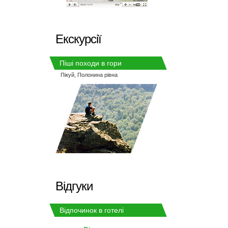
Екскурсії
Піші походи в гори
Пікуй,
Полонина рівна
Відгуки
Відпочинок в готелі