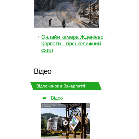
Онлайн камера Жденієво,
Карпати - гірськолижний
схил
Відео
Відпочинок в Закарпатті
Відео